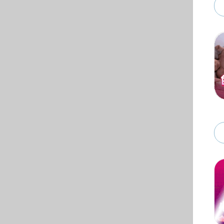
结合学
法，“
何霞演
库。朱
升论证
字工具
讲座尾
奠基作
述”，