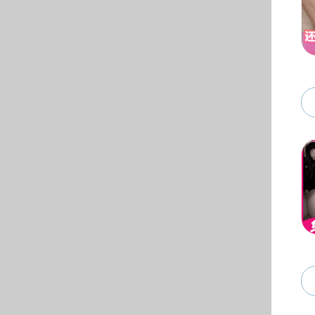
教学科研
动
4
月
7
日
仪式暨