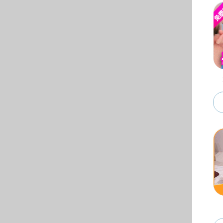
会。本
主讲，
会上，
数、动
考研形